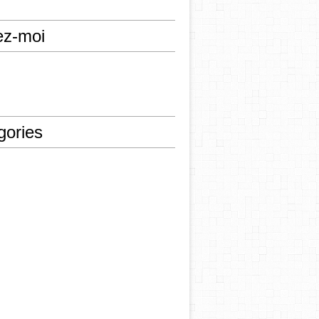
ez-moi
gories