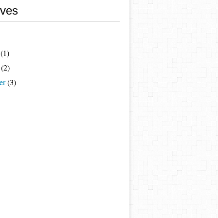
ives
(1)
(2)
er
(3)