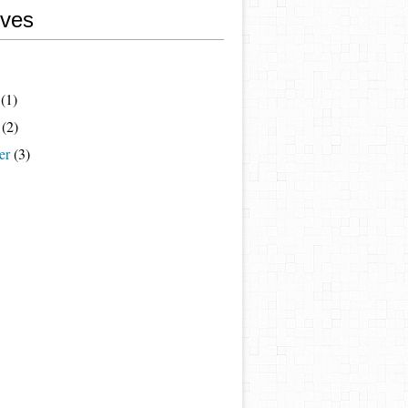
ives
(1)
(2)
er
(3)