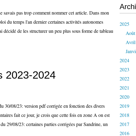
Arch
ne savais pas trop comment nommer cet article. Dans mon
loi du temps l'an dernier certaines activités autonomes
2025
ai décidé de les structurer un peu plus sous forme de tableau
Août
Avril
Janvi
2024
2023
s 2023-2024
2022
2021
2020
 30/08/23: version pdf corrigée en fonction des divers
2019
aires fait ce jour, je crois que cette fois en zone A on est
2018
du 29/08/23: certaines parties corrigées par Sandrine, un
2017
2016