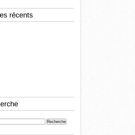
les récents
erche