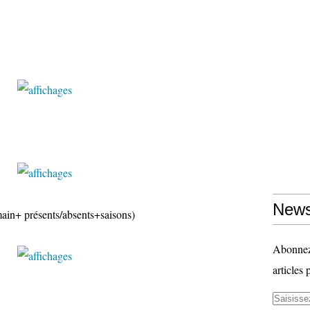
News
main+ présents/absents+saisons)
Abonnez-
articles 