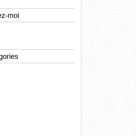
ez-moi
gories