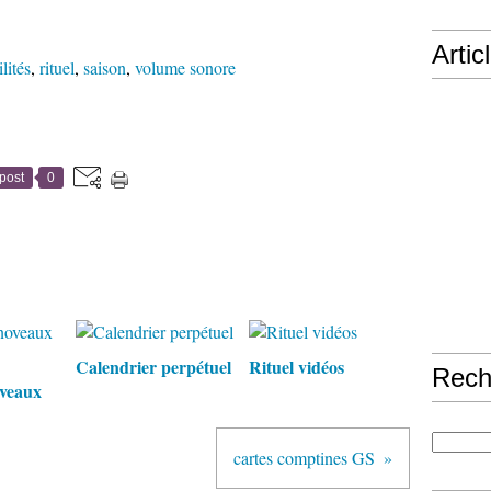
Artic
lités
,
rituel
,
saison
,
volume sonore
post
0
Calendrier perpétuel
Rituel vidéos
Rech
veaux
cartes comptines GS