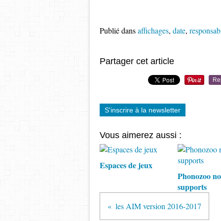
Publié dans
affichages
,
date
,
responsabi
Partager cet article
Re
S'inscrire à la newsletter
Vous aimerez aussi :
Espaces de jeux
Phonozoo no
supports
les AIM version 2016-2017