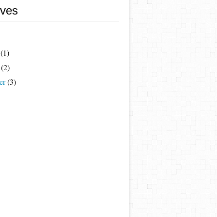
ives
(1)
(2)
er
(3)