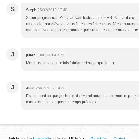
S
Steph
26/03/2019 17:40
Super progression! Merci! Je vais tester ac mes MS. Par contre que
un dossier par élève ou vous faites des fiches plastifiées en auto
question : vous ne faites entourer que sur le dessin de droite ou 
J
julien
30/01/2019 21:31
Merci ! ensuite je leur fais fabriquer leur propre jeu :)
J
Julia
26/02/2017 14:28
Exactement ce que je cherchais ! Merci pour ce document et pour tou
mine d'or et fait gagner un temps précieux !
Voir le profil de
lamaterdeflo
sur le portail Eklablog
Top articles
Contact