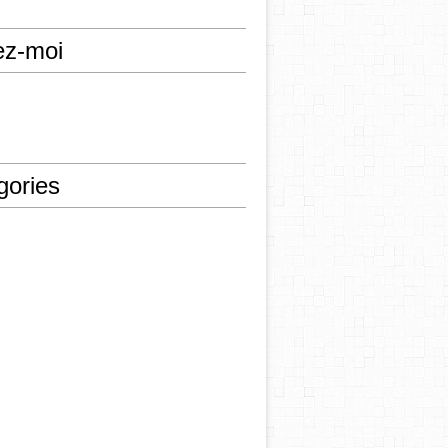
ez-moi
gories