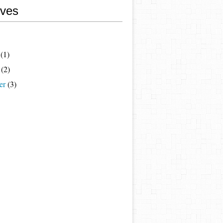
ives
(1)
(2)
er
(3)