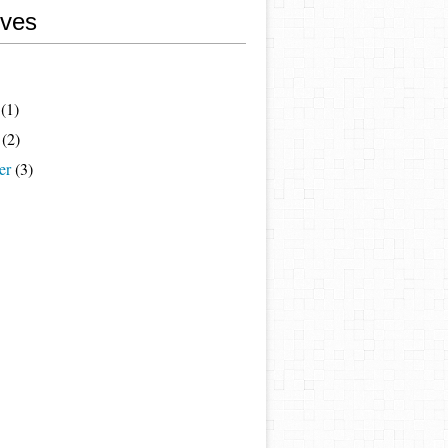
ives
(1)
(2)
er
(3)