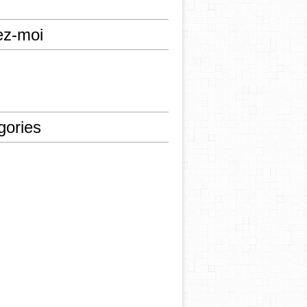
ez-moi
gories