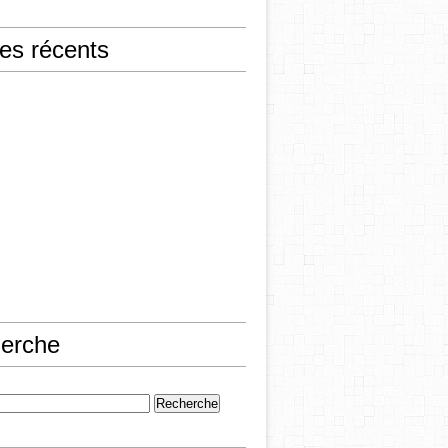
les récents
erche