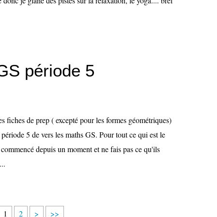
 donc je glane des pistes sur la relaxation, le yoga.... bref
GS période 5
es fiches de prep ( excepté pour les formes géométriques)
 période 5 de vers les maths GS. Pour tout ce qui est le
éjà commencé depuis un moment et ne fais pas ce qu'ils
..
1
2
>
>>