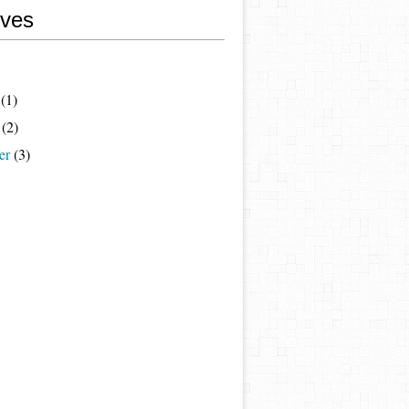
ives
(1)
(2)
er
(3)