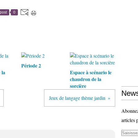
post
0
Période 2
 la
Espace à scénario le
chaudron de la
sorcière
News
Jeux de langage thème jardin
Abonnez-
articles 