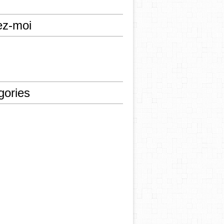
ez-moi
gories