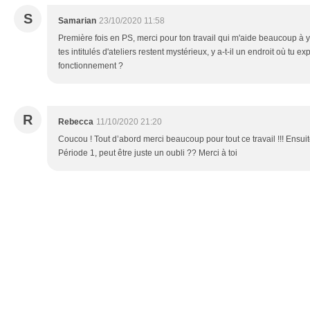
S
Samarian
23/10/2020 11:58
Première fois en PS, merci pour ton travail qui m'aide beaucoup à y v
tes intitulés d'ateliers restent mystérieux, y a-t-il un endroit où tu e
fonctionnement ?
R
Rebecca
11/10/2020 21:20
Coucou ! Tout d’abord merci beaucoup pour tout ce travail !!! Ensui
Période 1, peut être juste un oubli ?? Merci à toi