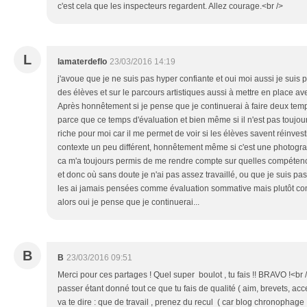
c'est cela que les inspecteurs regardent. Allez courage.<br />
L
lamaterdeflo
23/03/2016 14:19
j'avoue que je ne suis pas hyper confiante et oui moi aussi je suis p
des élèves et sur le parcours artistiques aussi à mettre en place ave
Après honnêtement si je pense que je continuerai à faire deux tem
parce que ce temps d'évaluation et bien même si il n'est pas toujours
riche pour moi car il me permet de voir si les élèves savent réinv
contexte un peu différent, honnêtement même si c'est une photograp
ca m'a toujours permis de me rendre compte sur quelles compéten
et donc où sans doute je n'ai pas assez travaillé, ou que je suis pas
les ai jamais pensées comme évaluation sommative mais plutôt c
alors oui je pense que je continuerai...
B
B
23/03/2016 09:51
Merci pour ces partages ! Quel super boulot , tu fais !! BRAVO !<br 
passer étant donné tout ce que tu fais de qualité ( aim, brevets, ac
va te dire : que de travail , prenez du recul ( car blog chronophage ,