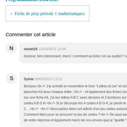
Fiche de prep période 1 mathématiques
Commenter cet article
N
niouth26
11/03/2023 15:09
bonjour, très interessant, merci ! comment accède t on au padlet 
S
Sylvie
09/03/2023 13:15
Bonjour,<br /> J'ai acheté en novembre le livre "Lettres et cie" et voic
planches A4 pour chaque lettre ;<br /> - et également des fiches (re
sur une fiche A4, j'ai les lettres A B C avec dessins et 3 écritures sur
cartes A B G H.<br /> Si je découpe les 4 cartes A B G H, je perds le
C ...<br /> <br /> Vous parlez dans cet article d'un jeu cartes associ
Comment faire pour se procurer le jeu de cartes ?<br /> De quel padle
de votre réponse et également merci de vos envois que je "guette" !