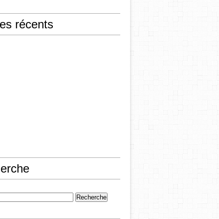
les récents
erche