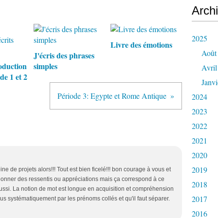
Arch
2025
Livre des émotions
Août
J'écris des phrases
oduction
simples
Avril
de 1 et 2
Janvi
Période 3: Egypte et Rome Antique
2024
2023
2022
2021
2020
2019
 de projets alors!!! Tout est bien ficelé!!! bon courage à vous et
r donner des ressentis ou appréciations mais ça correspond à ce
2018
ussi. La notion de mot est longue en acquisition et compréhension
2017
s systématiquement par les prénoms collés et qu'il faut séparer.
2016