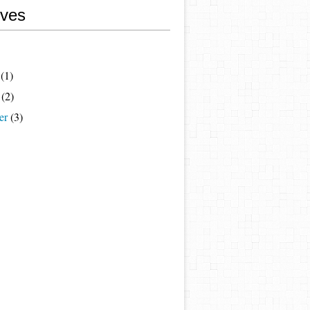
ives
(1)
(2)
er
(3)