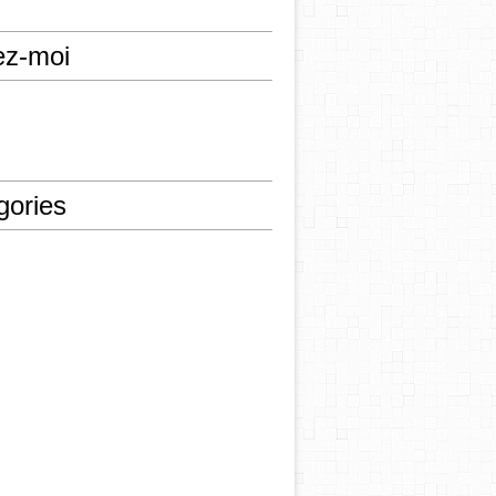
ez-moi
gories