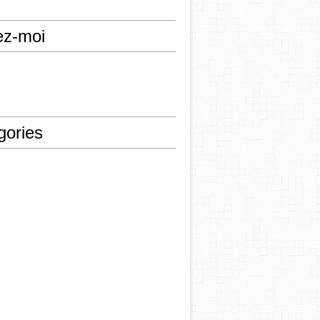
ez-moi
gories