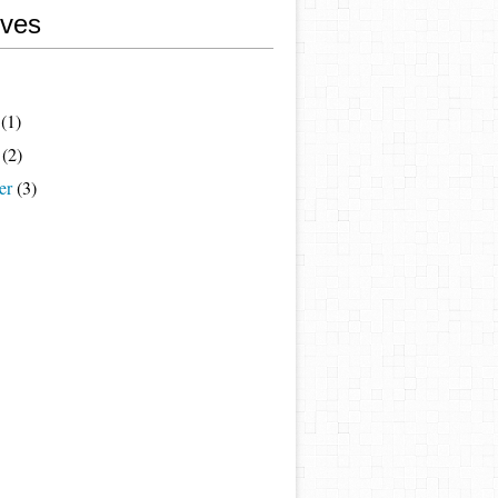
ives
(1)
(2)
er
(3)