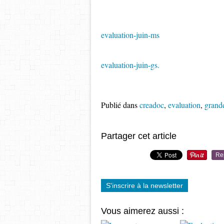
evaluation-juin-ms
evaluation-juin-gs.
Publié dans
creadoc
,
evaluation
,
grande
Partager cet article
Re
S'inscrire à la newsletter
Vous aimerez aussi :