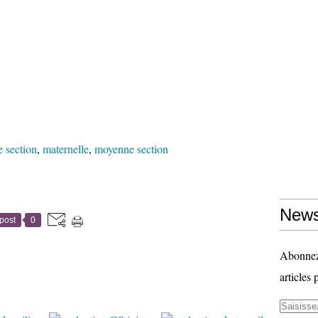
 section
,
maternelle
,
moyenne section
News
post
0
Abonnez-
articles 