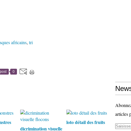
ques africains
,
tri
post
0
News
Abonnez-
articles 
nstres
loto détail des fruits
dicrimination visuelle