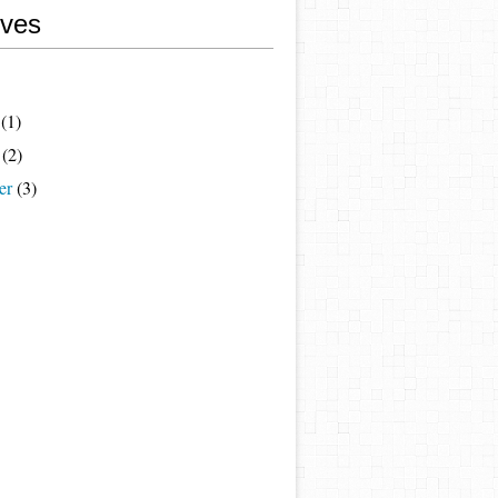
ives
(1)
(2)
er
(3)