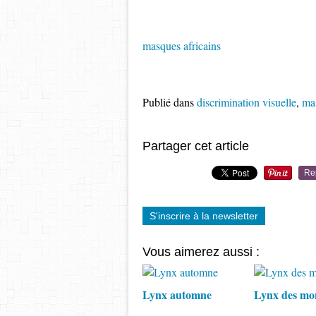
masques africains
Publié dans
discrimination visuelle
,
mas
Partager cet article
Re
S'inscrire à la newsletter
Vous aimerez aussi :
Lynx automne
Lynx des mo