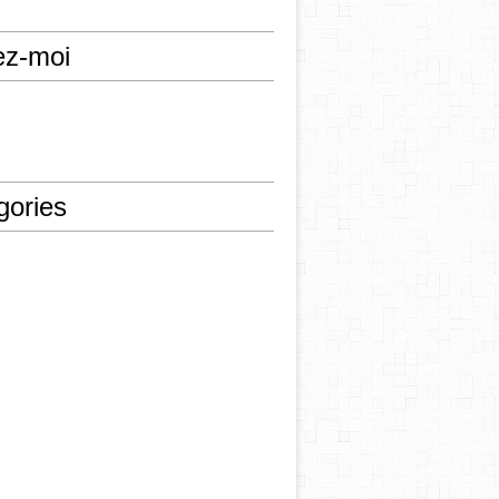
ez-moi
gories