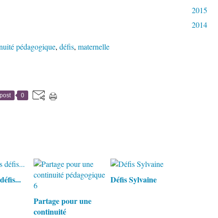
2015
2014
inuité pédagogique
,
défis
,
maternelle
post
0
éfis...
Défis Sylvaine
Partage pour une
continuité