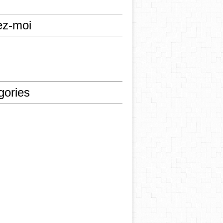
ez-moi
gories