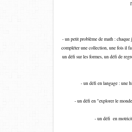
l
- un petit problème de math : chaque 
compléter une collection, une fois il f
un défi sur les formes, un défi de reg
- un défi en langage : une hi
- un défi en "explorer le monde
- un défi en motrici