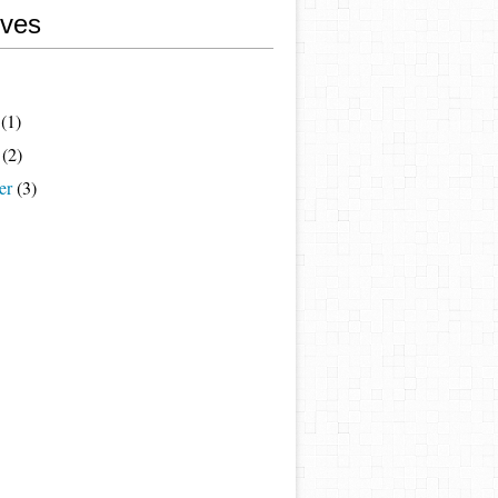
ives
(1)
(2)
er
(3)