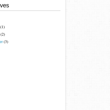
ives
(1)
(2)
er
(3)