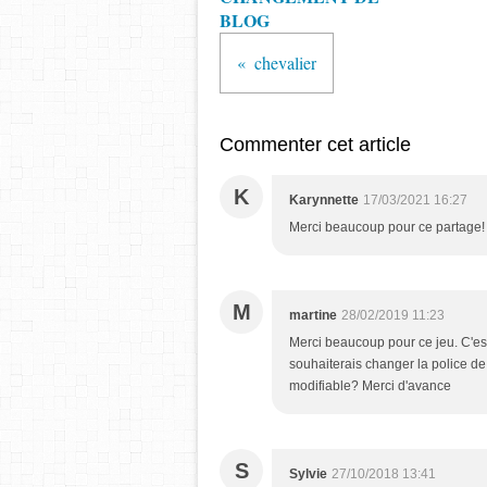
BLOG
chevalier
Commenter cet article
K
Karynnette
17/03/2021 16:27
Merci beaucoup pour ce partage! 
M
martine
28/02/2019 11:23
Merci beaucoup pour ce jeu. C'est 
souhaiterais changer la police de la
modifiable? Merci d'avance
S
Sylvie
27/10/2018 13:41