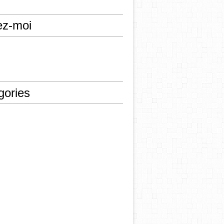
ez-moi
gories