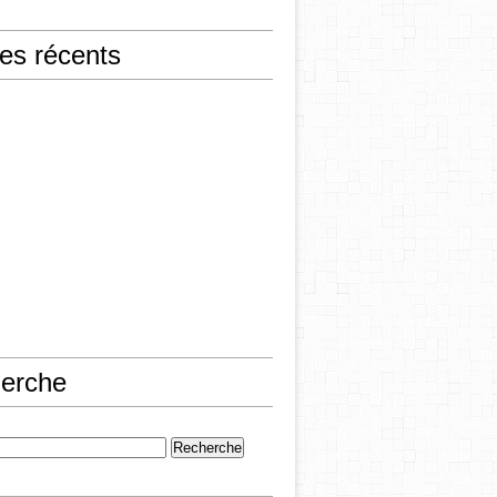
les récents
erche