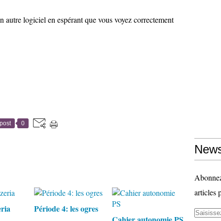
n autre logiciel en espérant que vous voyez correctement
post
0
News
Abonnez-
articles 
eria
Période 4: les ogres
Cahier autonomie PS